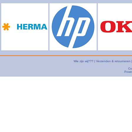
Wie zijn wij???
|
Verzenden & retourneren
Co
Powe