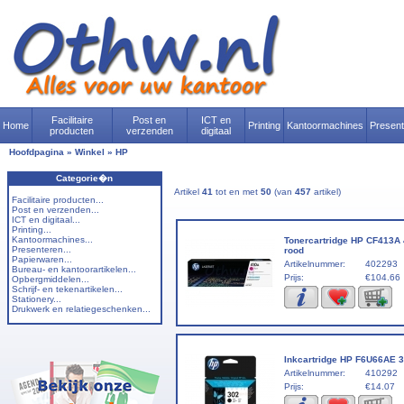
Facilitaire
Post en
ICT en
Home
Printing
Kantoormachines
Presen
producten
verzenden
digitaal
Hoofdpagina
»
Winkel
»
HP
Categorie�n
Artikel
41
tot en met
50
(van
457
artikel)
Facilitaire producten...
Post en verzenden...
ICT en digitaal...
Printing...
Kantoormachines...
Tonercartridge HP CF413A
Presenteren...
rood
Papierwaren...
Artikelnummer:
402293
Bureau- en kantoorartikelen...
Prijs:
€104.66
Opbergmiddelen...
Schrijf- en tekenartikelen...
Stationery...
Drukwerk en relatiegeschenken...
Inkcartridge HP F6U66AE 3
Artikelnummer:
410292
Prijs:
€14.07