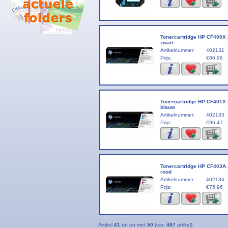
Tonercartridge HP CF400X
zwart
Artikelnummer:
402131
Prijs:
€86.96
Tonercartridge HP CF401X
blauw
Artikelnummer:
402133
Prijs:
€96.47
Tonercartridge HP CF403A
rood
Artikelnummer:
402136
Prijs:
€75.96
Artikel
41
tot en met
50
(van
457
artikel)