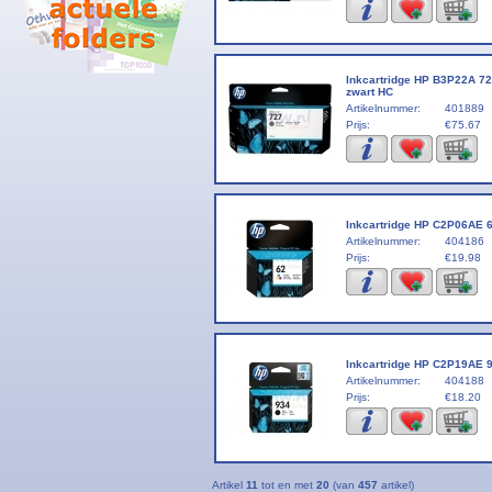
Inkcartridge HP B3P22A 7
zwart HC
Artikelnummer:
401889
Prijs:
€75.67
Inkcartridge HP C2P06AE 6
Artikelnummer:
404186
Prijs:
€19.98
Inkcartridge HP C2P19AE 9
Artikelnummer:
404188
Prijs:
€18.20
Artikel
11
tot en met
20
(van
457
artikel)