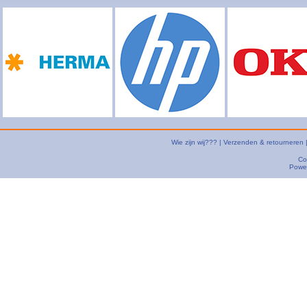
Wie zijn wij???
|
Verzenden & retourneren
Co
Powe