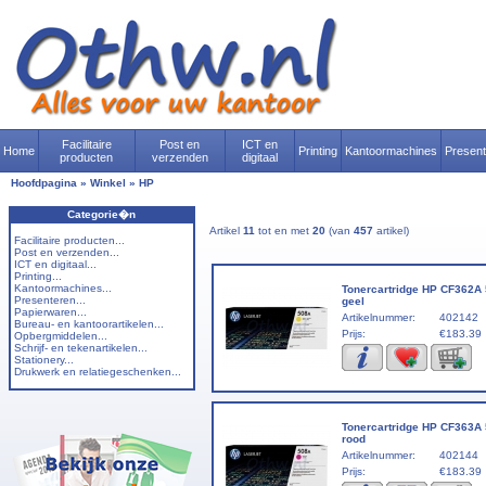
Facilitaire
Post en
ICT en
Home
Printing
Kantoormachines
Presen
producten
verzenden
digitaal
Hoofdpagina
»
Winkel
»
HP
Categorie�n
Artikel
11
tot en met
20
(van
457
artikel)
Facilitaire producten...
Post en verzenden...
ICT en digitaal...
Printing...
Kantoormachines...
Tonercartridge HP CF362A
Presenteren...
geel
Papierwaren...
Artikelnummer:
402142
Bureau- en kantoorartikelen...
Prijs:
€183.39
Opbergmiddelen...
Schrijf- en tekenartikelen...
Stationery...
Drukwerk en relatiegeschenken...
Tonercartridge HP CF363A
rood
Artikelnummer:
402144
Prijs:
€183.39