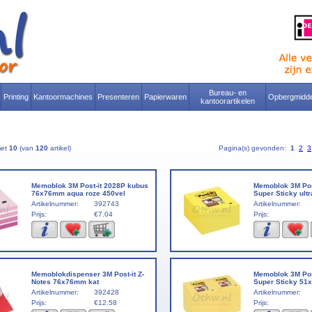
Bureau- en
Printing
Kantoormachines
Presenteren
Papierwaren
Opbergmidde
kantoorartikelen
met
10
(van
120
artikel)
Pagina(s) gevonden:
1
2
3
Memoblok 3M Post-it 2028P kubus
Memoblok 3M Pos
76x76mm aqua roze 450vel
Super Sticky ult
Artikelnummer:
392743
Artikelnummer:
Prijs:
€7.04
Prijs:
Memoblokdispenser 3M Post-it Z-
Memoblok 3M Pos
Notes 76x76mm kat
Super Sticky 51
Artikelnummer:
392428
Artikelnummer:
Prijs:
€12.58
Prijs: