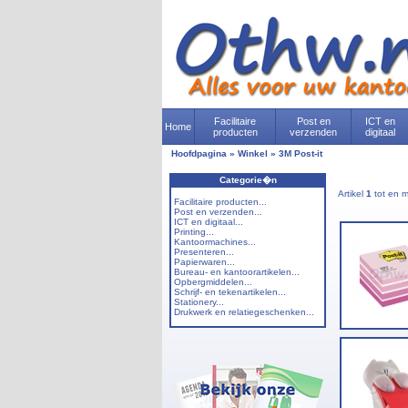
Facilitaire
Post en
ICT en
Home
producten
verzenden
digitaal
Hoofdpagina
»
Winkel
»
3M Post-it
Categorie�n
Artikel
1
tot en 
Facilitaire producten...
Post en verzenden...
ICT en digitaal...
Printing...
Kantoormachines...
Presenteren...
Papierwaren...
Bureau- en kantoorartikelen...
Opbergmiddelen...
Schrijf- en tekenartikelen...
Stationery...
Drukwerk en relatiegeschenken...