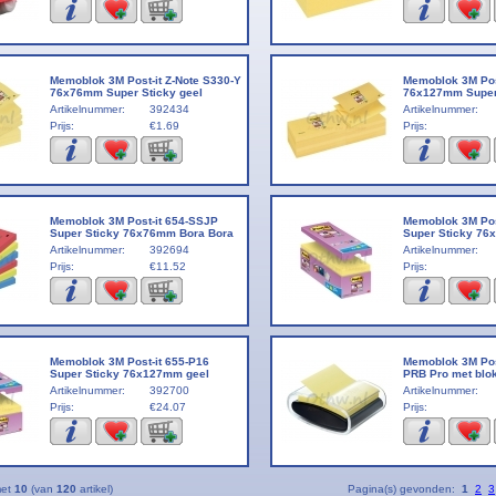
Memoblok 3M Post-it Z-Note S330-Y
Memoblok 3M Post
76x76mm Super Sticky geel
76x127mm Super 
Artikelnummer:
392434
Artikelnummer:
Prijs:
€1.69
Prijs:
Memoblok 3M Post-it 654-SSJP
Memoblok 3M Pos
Super Sticky 76x76mm Bora Bora
Super Sticky 76
Artikelnummer:
392694
Artikelnummer:
Prijs:
€11.52
Prijs:
Memoblok 3M Post-it 655-P16
Memoblok 3M Post
Super Sticky 76x127mm geel
PRB Pro met blo
Artikelnummer:
392700
Artikelnummer:
Prijs:
€24.07
Prijs:
met
10
(van
120
artikel)
Pagina(s) gevonden:
1
2
3