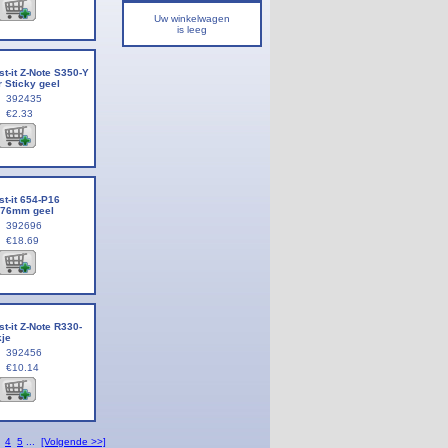
Uw winkelwagen
is leeg
-it Z-Note S350-Y
Sticky geel
392435
€2.33
t-it 654-P16
x76mm geel
392696
€18.69
-it Z-Note R330-
kje
392456
€10.14
4
5
...
[Volgende >>]