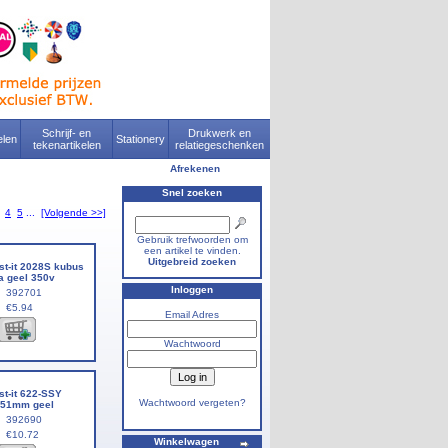
Schrijf- en
Drukwerk en
len
Stationery
tekenartikelen
relatiegeschenken
Afrekenen
Snel zoeken
4
5
...
[Volgende >>]
Gebruik trefwoorden om
een artikel te vinden.
Uitgebreid zoeken
t-it 2028S kubus
ra geel 350v
Inloggen
392701
€5.94
Email Adres
Wachtwoord
t-it 622-SSY
Wachtwoord vergeten?
x51mm geel
392690
€10.72
Winkelwagen