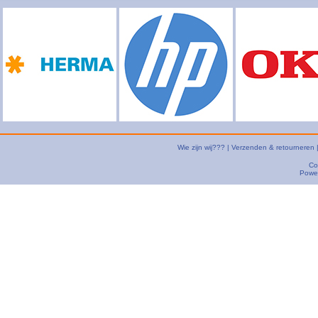
Wie zijn wij???
|
Verzenden & retourneren
Co
Powe