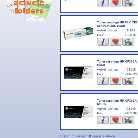
Tonercartridge HP 81X CF
contract 25K zwart
Artikelnummer:
411817
Prijs:
€268.97
Tonercartridge HP CF360A
zwart
Artikelnummer:
402138
Prijs:
€146.28
Tonercartridge HP CF361A
blauw
Artikelnummer:
402140
Prijs:
€183.39
Artikel
1
tot en met
10
(van
457
artikel)