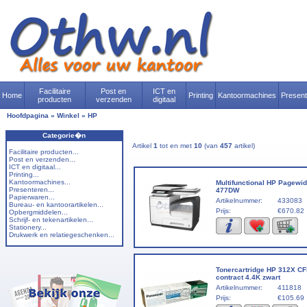
Facilitaire
Post en
ICT en
Home
Printing
Kantoormachines
Presen
producten
verzenden
digitaal
Hoofdpagina
»
Winkel
»
HP
Categorie�n
Artikel
1
tot en met
10
(van
457
artikel)
Facilitaire producten...
Post en verzenden...
ICT en digitaal...
Printing...
Kantoormachines...
Multifunctional HP Pagewi
Presenteren...
477DW
Papierwaren...
Artikelnummer:
433083
Bureau- en kantoorartikelen...
Prijs:
€670.82
Opbergmiddelen...
Schrijf- en tekenartikelen...
Stationery...
Drukwerk en relatiegeschenken...
Tonercartridge HP 312X C
contract 4.4K zwart
Artikelnummer:
411818
Prijs:
€105.69