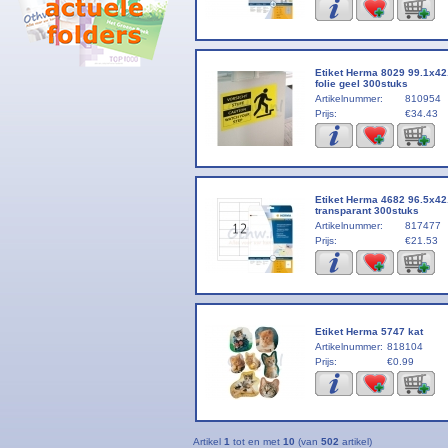
Etiket Herma 8029 99.1x4
folie geel 300stuks
Artikelnummer:
810954
Prijs:
€34.43
Etiket Herma 4682 96.5x4
transparant 300stuks
Artikelnummer:
817477
Prijs:
€21.53
Etiket Herma 5747 kat
Artikelnummer:
818104
Prijs:
€0.99
Artikel
1
tot en met
10
(van
502
artikel)