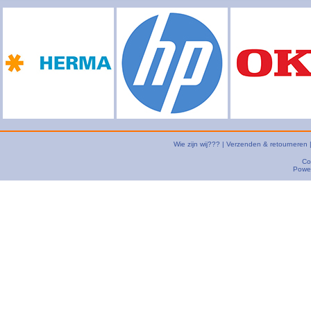
Wie zijn wij???
|
Verzenden & retourneren
Co
Powe