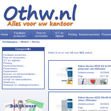
Facilitaire
Post en
ICT en
Home
Printing
Kantoormachines
Presen
producten
verzenden
digitaal
Hoofdpagina
»
Winkel
»
Herma
Categorie�n
Artikel
1
tot en met
10
(van
502
artikel)
Facilitaire producten...
Post en verzenden...
ICT en digitaal...
Printing...
Kantoormachines...
Etiket Herma 9532 63.5x3
Presenteren...
polyester wit 240stuks
Papierwaren...
Artikelnummer:
810946
Bureau- en kantoorartikelen...
Prijs:
€17.30
Opbergmiddelen...
Schrijf- en tekenartikelen...
Stationery...
Drukwerk en relatiegeschenken...
Etiket Herma 4223 96x50
zilver 250stuks
Artikelnummer:
810941
Prijs:
€38.61