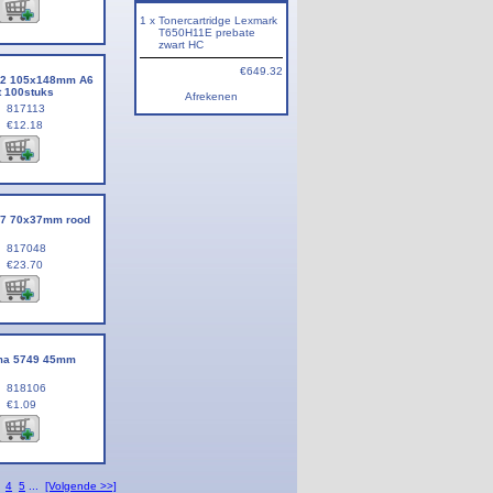
1 x
Tonercartridge Lexmark
T650H11E prebate
zwart HC
€649.32
082 105x148mm A6
t 100stuks
Afrekenen
817113
€12.18
07 70x37mm rood
817048
€23.70
ma 5749 45mm
818106
€1.09
4
5
...
[Volgende >>]