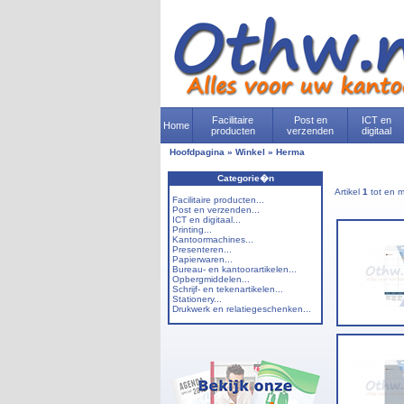
Facilitaire
Post en
ICT en
Home
producten
verzenden
digitaal
Hoofdpagina
»
Winkel
»
Herma
Categorie�n
Artikel
1
tot en 
Facilitaire producten...
Post en verzenden...
ICT en digitaal...
Printing...
Kantoormachines...
Presenteren...
Papierwaren...
Bureau- en kantoorartikelen...
Opbergmiddelen...
Schrijf- en tekenartikelen...
Stationery...
Drukwerk en relatiegeschenken...