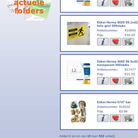
Etiket Herma 8029 99.1x4
folie geel 300stuks
Artikelnummer:
810954
Prijs:
€34.43
Etiket Herma 4682 96.5x4
transparant 300stuks
Artikelnummer:
817477
Prijs:
€21.53
Etiket Herma 5747 kat
Artikelnummer:
818104
Prijs:
€0.99
Artikel
1
tot en met
10
(van
502
artikel)