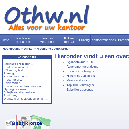
Facilitaire
Post en
ICT en
Home
Printing
Kantoormachines
Presen
producten
verzenden
digitaal
Hoofdpagina
»
Winkel
»
Algemene voorwaarden
Hieronder vindt u een over
Categorie�n
Agendafolder 2018
Facilitaire producten...
Assortimentscatalogus
Post en verzenden...
ICT en digitaal...
Facilitaire catalogus
Printing...
Huismerk Catalogus
Kantoormachines...
Presenteren...
Milieucatalogus
Papierwaren...
Top 1000 catalogus
Bureau- en kantoorartikelen...
Opbergmiddelen...
Zakelijke catalogus
Schrijf- en tekenartikelen...
Stationery...
Drukwerk en relatiegeschenken...