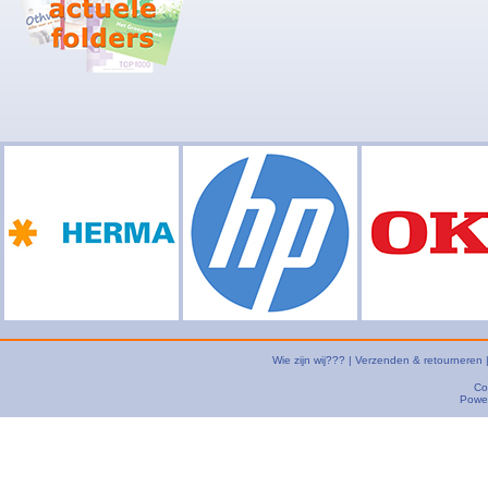
Wie zijn wij???
|
Verzenden & retourneren
Co
Powe