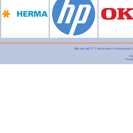
Wie zijn wij???
|
Verzenden & retourneren
Co
Powe