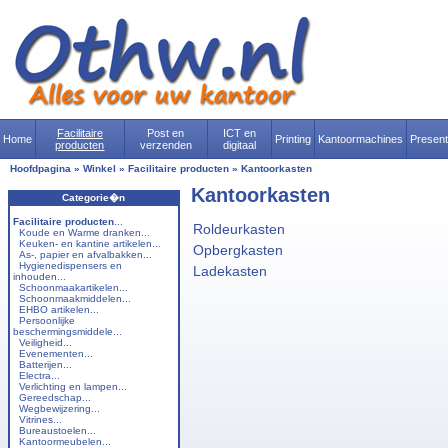
Facilitaire
Post en
ICT en
Home
Printing
Kantoormachines
Presen
producten
verzenden
digitaal
Hoofdpagina
»
Winkel
»
Facilitaire producten
»
Kantoorkasten
Kantoorkasten
Categorie�n
Facilitaire producten
...
Roldeurkasten
Koude en Warme dranken...
Keuken- en kantine artikelen...
Opbergkasten
As-, papier en afvalbakken...
Hygienedispensers en
Ladekasten
inhouden...
Schoonmaakartikelen...
Schoonmaakmiddelen...
EHBO artikelen...
Persoonlijke
beschermingsmiddele...
Veiligheid...
Evenementen...
Batterijen...
Electra...
Verlichting en lampen...
Gereedschap...
Wegbewijzering...
Vitrines...
Bureaustoelen...
Kantoormeubelen...