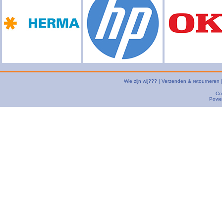
Wie zijn wij???
|
Verzenden & retourneren
Co
Powe