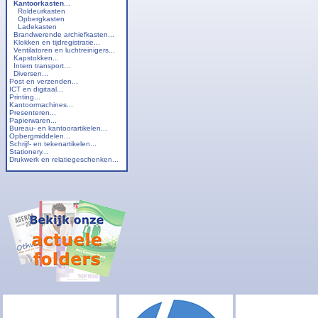
Kantoorkasten
...
Roldeurkasten
Opbergkasten
Ladekasten
Brandwerende archiefkasten...
Klokken en tijdregistratie...
Ventilatoren en luchtreinigers...
Kapstokken...
Intern transport...
Diversen...
Post en verzenden...
ICT en digitaal...
Printing...
Kantoormachines...
Presenteren...
Papierwaren...
Bureau- en kantoorartikelen...
Opbergmiddelen...
Schrijf- en tekenartikelen...
Stationery...
Drukwerk en relatiegeschenken...