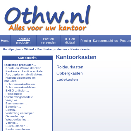
Facilitaire
Post en
ICT en
Home
Printing
Kantoormachines
Presen
producten
verzenden
digitaal
Hoofdpagina
»
Winkel
»
Facilitaire producten
»
Kantoorkasten
Kantoorkasten
Categorie�n
Facilitaire producten
...
Roldeurkasten
Koude en Warme dranken...
Keuken- en kantine artikelen...
Opbergkasten
As-, papier en afvalbakken...
Hygienedispensers en
Ladekasten
inhouden...
Schoonmaakartikelen...
Schoonmaakmiddelen...
EHBO artikelen...
Persoonlijke
beschermingsmiddele...
Veiligheid...
Evenementen...
Batterijen...
Electra...
Verlichting en lampen...
Gereedschap...
Wegbewijzering...
Vitrines...
Bureaustoelen...
Kantoormeubelen...