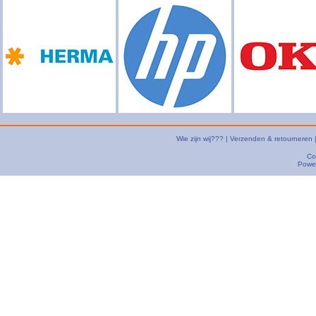
Wie zijn wij???
|
Verzenden & retourneren
Co
Powe