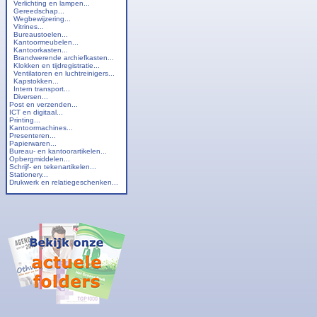
Verlichting en lampen...
Gereedschap...
Wegbewijzering...
Vitrines...
Bureaustoelen...
Kantoormeubelen...
Kantoorkasten...
Brandwerende archiefkasten...
Klokken en tijdregistratie...
Ventilatoren en luchtreinigers...
Kapstokken...
Intern transport...
Diversen...
Post en verzenden...
ICT en digitaal...
Printing...
Kantoormachines...
Presenteren...
Papierwaren...
Bureau- en kantoorartikelen...
Opbergmiddelen...
Schrijf- en tekenartikelen...
Stationery...
Drukwerk en relatiegeschenken...