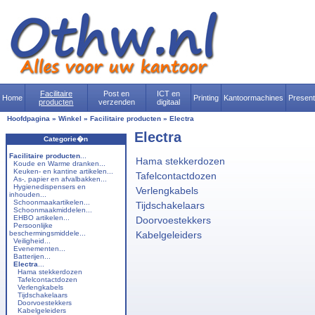
Facilitaire
Post en
ICT en
Home
Printing
Kantoormachines
Presen
producten
verzenden
digitaal
Hoofdpagina
»
Winkel
»
Facilitaire producten
»
Electra
Electra
Categorie�n
Facilitaire producten
...
Hama stekkerdozen
Koude en Warme dranken...
Keuken- en kantine artikelen...
Tafelcontactdozen
As-, papier en afvalbakken...
Hygienedispensers en
Verlengkabels
inhouden...
Schoonmaakartikelen...
Tijdschakelaars
Schoonmaakmiddelen...
EHBO artikelen...
Doorvoestekkers
Persoonlijke
beschermingsmiddele...
Kabelgeleiders
Veiligheid...
Evenementen...
Batterijen...
Electra
...
Hama stekkerdozen
Tafelcontactdozen
Verlengkabels
Tijdschakelaars
Doorvoestekkers
Kabelgeleiders