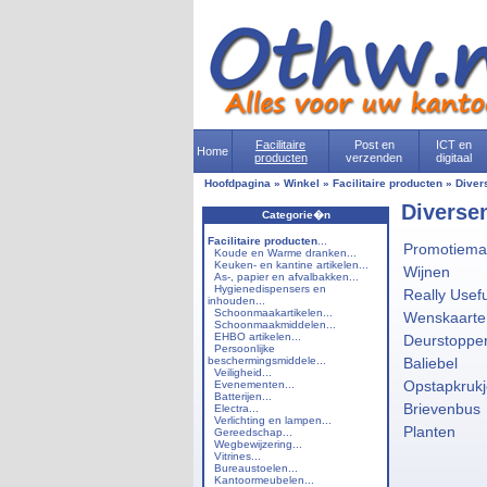
Facilitaire
Post en
ICT en
Home
producten
verzenden
digitaal
Hoofdpagina
»
Winkel
»
Facilitaire producten
»
Diver
Diverse
Categorie�n
Facilitaire producten
...
Promotiemat
Koude en Warme dranken...
Keuken- en kantine artikelen...
Wijnen
As-, papier en afvalbakken...
Hygienedispensers en
Really Usef
inhouden...
Schoonmaakartikelen...
Wenskaarte
Schoonmaakmiddelen...
EHBO artikelen...
Deurstoppe
Persoonlijke
beschermingsmiddele...
Baliebel
Veiligheid...
Opstapkrukj
Evenementen...
Batterijen...
Brievenbus
Electra...
Verlichting en lampen...
Planten
Gereedschap...
Wegbewijzering...
Vitrines...
Bureaustoelen...
Kantoormeubelen...