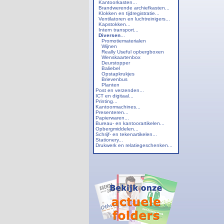
Kantoorkasten...
Brandwerende archiefkasten...
Klokken en tijdregistratie...
Ventilatoren en luchtreinigers...
Kapstokken...
Intern transport...
Diversen
...
Promotiematerialen
Wijnen
Really Useful opbergboxen
Wenskaartenbox
Deurstopper
Baliebel
Opstapkrukjes
Brievenbus
Planten
Post en verzenden...
ICT en digitaal...
Printing...
Kantoormachines...
Presenteren...
Papierwaren...
Bureau- en kantoorartikelen...
Opbergmiddelen...
Schrijf- en tekenartikelen...
Stationery...
Drukwerk en relatiegeschenken...