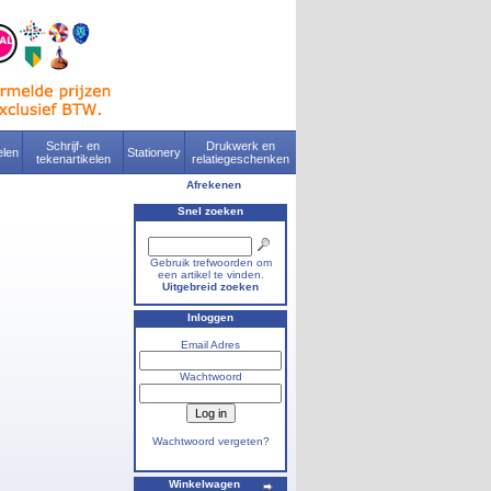
Schrijf- en
Drukwerk en
len
Stationery
tekenartikelen
relatiegeschenken
Afrekenen
Snel zoeken
Gebruik trefwoorden om
een artikel te vinden.
Uitgebreid zoeken
Inloggen
Email Adres
Wachtwoord
Wachtwoord vergeten?
Winkelwagen