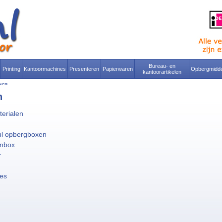
Bureau- en
Printing
Kantoormachines
Presenteren
Papierwaren
Opbergmidde
kantoorartikelen
sen
n
erialen
ul opbergboxen
nbox
r
es