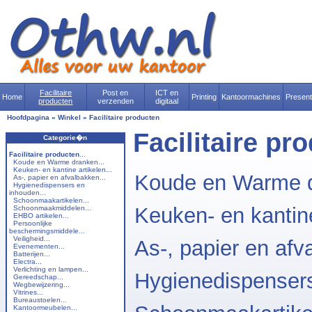
Facilitaire
Post en
ICT en
Home
Printing
Kantoormachines
Presen
producten
verzenden
digitaal
Hoofdpagina
»
Winkel
»
Facilitaire producten
Facilitaire pr
Categorie�n
Facilitaire producten
...
Koude en Warme dranken...
Keuken- en kantine artikelen...
Koude en Warme 
As-, papier en afvalbakken...
Hygienedispensers en
inhouden...
Schoonmaakartikelen...
Keuken- en kantine
Schoonmaakmiddelen...
EHBO artikelen...
Persoonlijke
beschermingsmiddele...
Veiligheid...
As-, papier en afv
Evenementen...
Batterijen...
Electra...
Verlichting en lampen...
Hygienedispenser
Gereedschap...
Wegbewijzering...
Vitrines...
Bureaustoelen...
Kantoormeubelen...