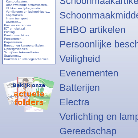
Schoonmaakartike
Kantoorkasten...
Brandwerende archiefkasten...
Klokken en tijdregistratie...
Ventilatoren en luchtreinigers...
Schoonmaakmidde
Kapstokken...
Intern transport...
Diversen...
Post en verzenden...
EHBO artikelen
ICT en digitaal...
Printing...
Kantoormachines...
Presenteren...
Persoonlijke besc
Papierwaren...
Bureau- en kantoorartikelen...
Opbergmiddelen...
Schrijf- en tekenartikelen...
Veiligheid
Stationery...
Drukwerk en relatiegeschenken...
Evenementen
Batterijen
Electra
Verlichting en lam
Gereedschap