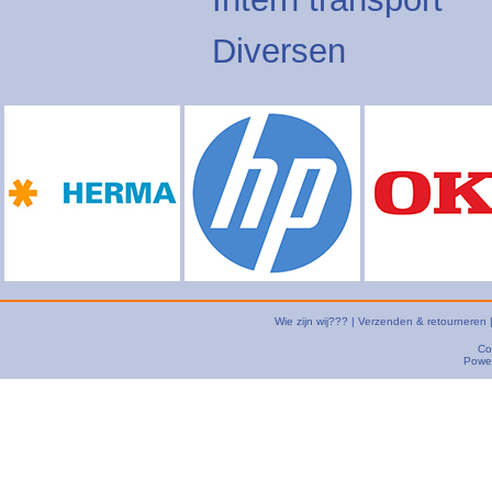
Diversen
Wie zijn wij???
|
Verzenden & retourneren
Co
Powe