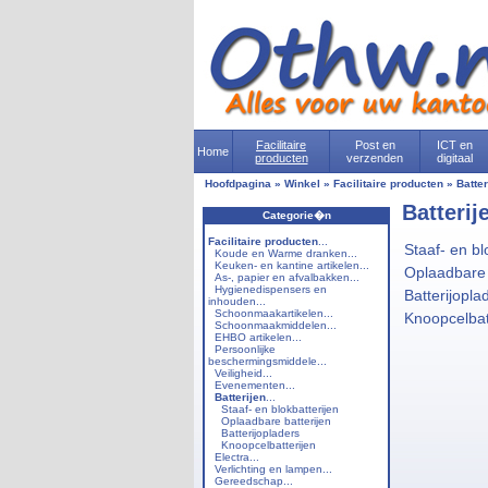
Facilitaire
Post en
ICT en
Home
producten
verzenden
digitaal
Hoofdpagina
»
Winkel
»
Facilitaire producten
»
Batter
Batterij
Categorie�n
Facilitaire producten
...
Staaf- en bl
Koude en Warme dranken...
Keuken- en kantine artikelen...
Oplaadbare 
As-, papier en afvalbakken...
Hygienedispensers en
Batterijopla
inhouden...
Schoonmaakartikelen...
Knoopcelbat
Schoonmaakmiddelen...
EHBO artikelen...
Persoonlijke
beschermingsmiddele...
Veiligheid...
Evenementen...
Batterijen
...
Staaf- en blokbatterijen
Oplaadbare batterijen
Batterijopladers
Knoopcelbatterijen
Electra...
Verlichting en lampen...
Gereedschap...