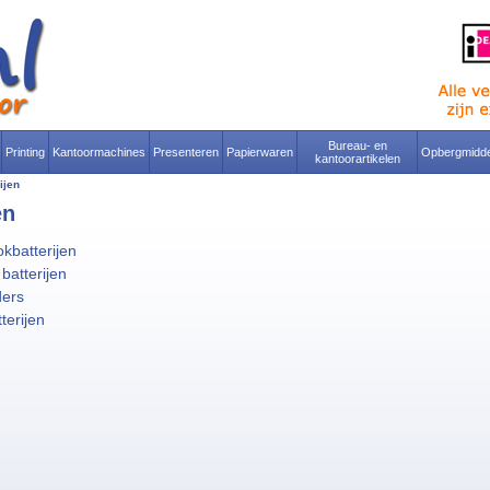
Bureau- en
Printing
Kantoormachines
Presenteren
Papierwaren
Opbergmidde
kantoorartikelen
ijen
en
okbatterijen
batterijen
ders
terijen