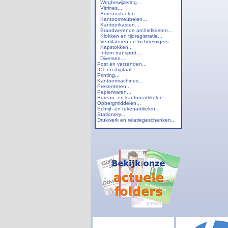
Wegbewijzering...
Vitrines...
Bureaustoelen...
Kantoormeubelen...
Kantoorkasten...
Brandwerende archiefkasten...
Klokken en tijdregistratie...
Ventilatoren en luchtreinigers...
Kapstokken...
Intern transport...
Diversen...
Post en verzenden...
ICT en digitaal...
Printing...
Kantoormachines...
Presenteren...
Papierwaren...
Bureau- en kantoorartikelen...
Opbergmiddelen...
Schrijf- en tekenartikelen...
Stationery...
Drukwerk en relatiegeschenken...