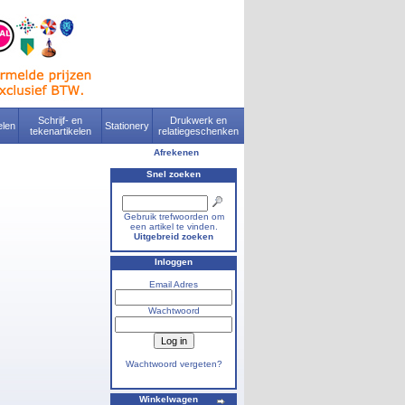
Schrijf- en
Drukwerk en
len
Stationery
tekenartikelen
relatiegeschenken
Afrekenen
Snel zoeken
Gebruik trefwoorden om
een artikel te vinden.
Uitgebreid zoeken
Inloggen
Email Adres
Wachtwoord
Wachtwoord vergeten?
Winkelwagen