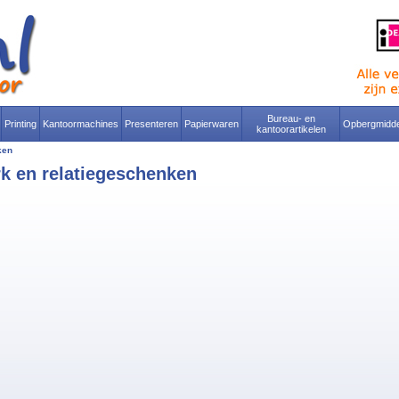
Bureau- en
Printing
Kantoormachines
Presenteren
Papierwaren
Opbergmidde
kantoorartikelen
ken
k en relatiegeschenken