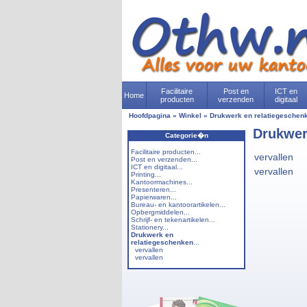
Facilitaire
Post en
ICT en
Home
producten
verzenden
digitaal
Hoofdpagina
»
Winkel
»
Drukwerk en relatiegeschen
Drukwer
Categorie�n
Facilitaire producten...
vervallen
Post en verzenden...
ICT en digitaal...
vervallen
Printing...
Kantoormachines...
Presenteren...
Papierwaren...
Bureau- en kantoorartikelen...
Opbergmiddelen...
Schrijf- en tekenartikelen...
Stationery...
Drukwerk en
relatiegeschenken
...
vervallen
vervallen