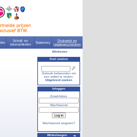
Schrijf- en
Drukwerk en
len
Stationery
tekenartikelen
relatiegeschenken
Afrekenen
Snel zoeken
Gebruik trefwoorden om
een artikel te vinden.
Uitgebreid zoeken
Inloggen
Email Adres
Wachtwoord
Wachtwoord vergeten?
Winkelwagen