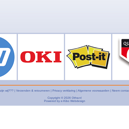
zijn wij???
|
Verzenden & retourneren
|
Privacy verklaring
|
Algemene voorwaarden
|
Neem contac
Copyright © 2026
Othw.nl
Powered by
e-Kibo Webdesign