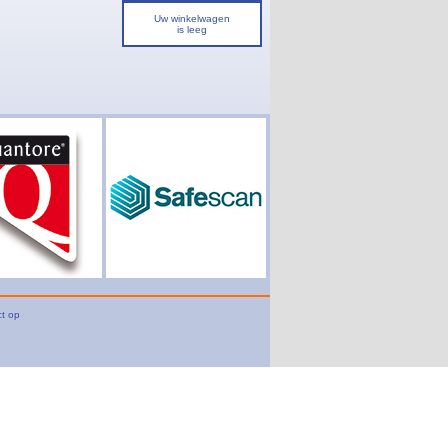
Uw winkelwagen
is leeg
t op