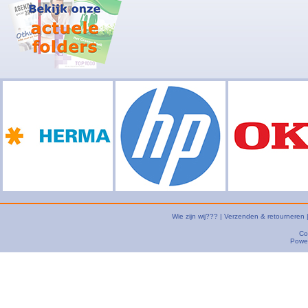
Wie zijn wij???
|
Verzenden & retourneren
Co
Powe