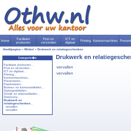
Facilitaire
Post en
ICT en
Home
Printing
Kantoormachines
Presen
producten
verzenden
digitaal
Hoofdpagina
»
Winkel
»
Drukwerk en relatiegeschenken
Drukwerk en relatiegesch
Categorie�n
Facilitaire producten...
vervallen
Post en verzenden...
ICT en digitaal...
vervallen
Printing...
Kantoormachines...
Presenteren...
Papierwaren...
Bureau- en kantoorartikelen...
Opbergmiddelen...
Schrijf- en tekenartikelen...
Stationery...
Drukwerk en
relatiegeschenken
...
vervallen
vervallen