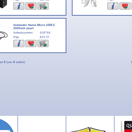
Autolader Hama Micro USB-C
2000mA zwart
Artikelnummer:
418744
Prijs:
€23.57
met
5
(van
5
artikel)