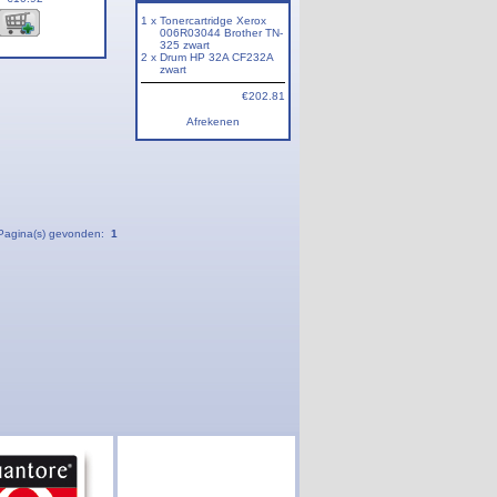
1 x
Tonercartridge Xerox
006R03044 Brother TN-
325 zwart
2 x
Drum HP 32A CF232A
zwart
€202.81
Afrekenen
Pagina(s) gevonden:
1