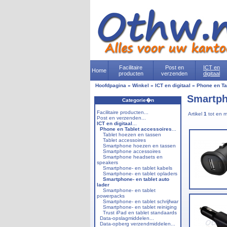
Facilitaire
Post en
ICT en
Home
producten
verzenden
digitaal
Hoofdpagina
»
Winkel
»
ICT en digitaal
»
Phone en Ta
Smartpho
Categorie�n
Facilitaire producten...
Artikel
1
tot en 
Post en verzenden...
ICT en digitaal
...
Phone en Tablet accessoires
...
Tablet hoezen en tassen
Tablet accessoires
Smartphone hoezen en tassen
Smartphone accessoires
Smartphone headsets en
speakers
Smartphone- en tablet kabels
Smartphone- en tablet opladers
Smartphone- en tablet auto
lader
Smartphone- en tablet
powerpacks
Smartphone- en tablet schrijfwar
Smartphone- en tablet reiniging
Trust iPad en tablet standaards
Data-opslagmiddelen...
Data-opberg verzendmiddelen...