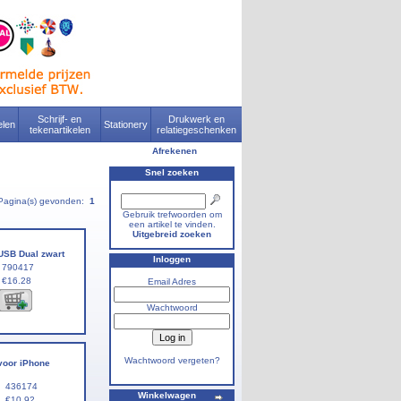
Schrijf- en
Drukwerk en
len
Stationery
tekenartikelen
relatiegeschenken
Afrekenen
Snel zoeken
Pagina(s) gevonden:
1
Gebruik trefwoorden om
een artikel te vinden.
Uitgebreid zoeken
USB Dual zwart
Inloggen
790417
€16.28
Email Adres
Wachtwoord
Wachtwoord vergeten?
voor iPhone
436174
Winkelwagen
€10.92