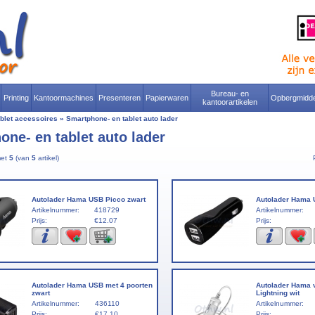
Bureau- en
Printing
Kantoormachines
Presenteren
Papierwaren
Opbergmidde
kantoorartikelen
blet accessoires
»
Smartphone- en tablet auto lader
ne- en tablet auto lader
met
5
(van
5
artikel)
Autolader Hama USB Picco zwart
Autolader Hama 
Artikelnummer:
418729
Artikelnummer:
Prijs:
€12.07
Prijs:
Autolader Hama USB met 4 poorten
Autolader Hama 
zwart
Lightning wit
Artikelnummer:
436110
Artikelnummer:
Prijs:
€17.10
Prijs: