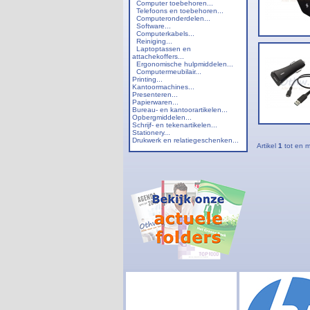
Computer toebehoren...
Telefoons en toebehoren...
Computeronderdelen...
Software...
Computerkabels...
Reiniging...
Laptoptassen en
attachekoffers...
Ergonomische hulpmiddelen...
Computermeubilair...
Printing...
Kantoormachines...
Presenteren...
Papierwaren...
Bureau- en kantoorartikelen...
Opbergmiddelen...
Schrijf- en tekenartikelen...
Stationery...
Drukwerk en relatiegeschenken...
Artikel
1
tot en 