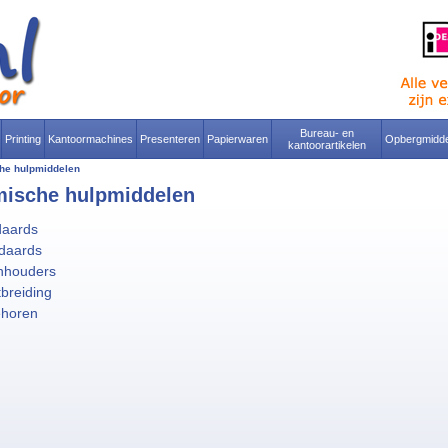
Bureau- en
Printing
Kantoormachines
Presenteren
Papierwaren
Opbergmidde
kantoorartikelen
he hulpmiddelen
ische hulpmiddelen
daards
daards
nhouders
tbreiding
ehoren