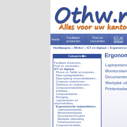
Facilitaire
Post en
ICT en
Home
producten
verzenden
digitaal
Hoofdpagina
»
Winkel
»
ICT en digitaal
»
Ergonomisc
Ergonom
Categorie�n
Facilitaire producten...
Laptopstan
Post en verzenden...
ICT en digitaal
...
Monitorstan
Phone en Tablet accessoires...
Data-opslagmiddelen...
Documente
Data-opberg verzendmiddelen...
Computer toebehoren...
Werkplek ui
Telefoons en toebehoren...
Computeronderdelen...
Printertoeb
Software...
Computerkabels...
Reiniging...
Laptoptassen en
attachekoffers...
Ergonomische hulpmiddelen
...
Laptopstandaards
Monitorstandaards
Documentenhouders
Werkplek uitbreiding
Printertoebehoren
Computermeubilair...