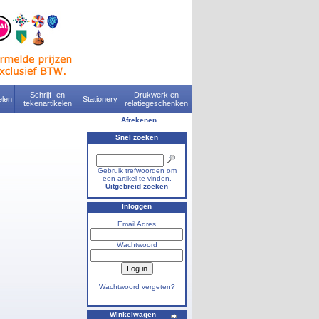
Schrijf- en
Drukwerk en
len
Stationery
tekenartikelen
relatiegeschenken
Afrekenen
Snel zoeken
Gebruik trefwoorden om
een artikel te vinden.
Uitgebreid zoeken
Inloggen
Email Adres
Wachtwoord
Wachtwoord vergeten?
Winkelwagen