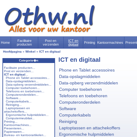
Facilitaire
Post en
ICT en
Home
Printing
Kantoormachines
Presen
producten
verzenden
digitaal
Hoofdpagina
»
Winkel
»
ICT en digitaal
ICT en digitaal
Categorie�n
Facilitaire producten...
Phone en Tablet accessoires
Post en verzenden...
ICT en digitaal
...
Data-opslagmiddelen
Phone en Tablet accessoires...
Data-opslagmiddelen...
Data-opberg verzendmiddelen
Data-opberg verzendmiddelen...
Computer toebehoren...
Computer toebehoren
Telefoons en toebehoren...
Computeronderdelen...
Telefoons en toebehoren
Software...
Computerkabels...
Computeronderdelen
Reiniging...
Software
Laptoptassen en
attachekoffers...
Computerkabels
Ergonomische hulpmiddelen...
Computermeubilair...
Reiniging
Printing...
Kantoormachines...
Laptoptassen en attachekoffers
Presenteren...
Papierwaren...
Ergonomische hulpmiddelen
Bureau- en kantoorartikelen...