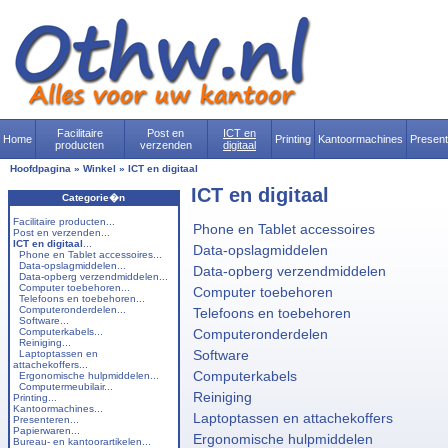
Facilitaire
Post en
ICT en
Home
Printing
Kantoormachines
Presen
producten
verzenden
digitaal
Hoofdpagina
»
Winkel
»
ICT en digitaal
ICT en digitaal
Categorie�n
Facilitaire producten...
Phone en Tablet accessoires
Post en verzenden...
ICT en digitaal
...
Data-opslagmiddelen
Phone en Tablet accessoires...
Data-opslagmiddelen...
Data-opberg verzendmiddelen
Data-opberg verzendmiddelen...
Computer toebehoren...
Computer toebehoren
Telefoons en toebehoren...
Computeronderdelen...
Telefoons en toebehoren
Software...
Computerkabels...
Computeronderdelen
Reiniging...
Software
Laptoptassen en
attachekoffers...
Computerkabels
Ergonomische hulpmiddelen...
Computermeubilair...
Reiniging
Printing...
Kantoormachines...
Laptoptassen en attachekoffers
Presenteren...
Papierwaren...
Ergonomische hulpmiddelen
Bureau- en kantoorartikelen...