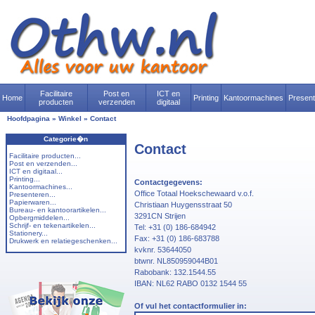
Facilitaire
Post en
ICT en
Home
Printing
Kantoormachines
Presen
producten
verzenden
digitaal
Hoofdpagina
»
Winkel
»
Contact
Categorie�n
Contact
Facilitaire producten...
Post en verzenden...
ICT en digitaal...
Printing...
Contactgegevens:
Kantoormachines...
Office Totaal Hoekschewaard v.o.f.
Presenteren...
Papierwaren...
Christiaan Huygensstraat 50
Bureau- en kantoorartikelen...
3291CN Strijen
Opbergmiddelen...
Schrijf- en tekenartikelen...
Tel: +31 (0) 186-684942
Stationery...
Fax: +31 (0) 186-683788
Drukwerk en relatiegeschenken...
kvknr. 53644050
btwnr. NL850959044B01
Rabobank: 132.1544.55
IBAN: NL62 RABO 0132 1544 55
Of vul het contactformulier in: