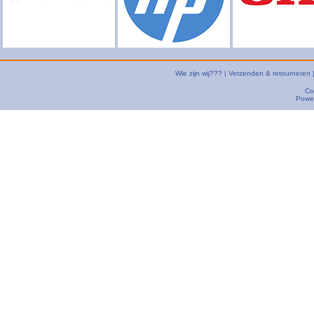
Wie zijn wij???
|
Verzenden & retourneren
Co
Powe