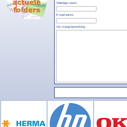
Volledige naam:
E-mail adres:
Uw vraag/opmerking: