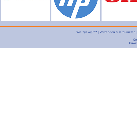
Wie zijn wij???
|
Verzenden & retourneren
Co
Powe