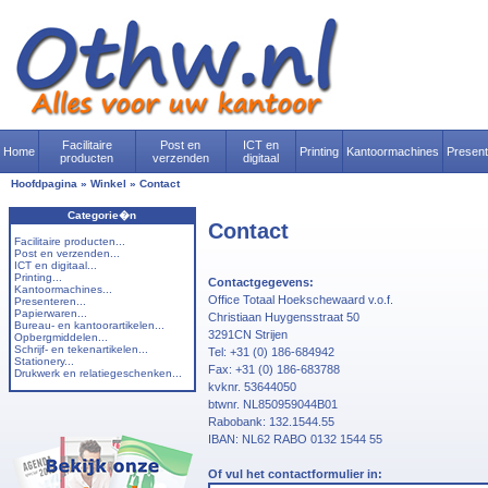
Facilitaire
Post en
ICT en
Home
Printing
Kantoormachines
Presen
producten
verzenden
digitaal
Hoofdpagina
»
Winkel
»
Contact
Categorie�n
Contact
Facilitaire producten...
Post en verzenden...
ICT en digitaal...
Printing...
Contactgegevens:
Kantoormachines...
Office Totaal Hoekschewaard v.o.f.
Presenteren...
Papierwaren...
Christiaan Huygensstraat 50
Bureau- en kantoorartikelen...
3291CN Strijen
Opbergmiddelen...
Schrijf- en tekenartikelen...
Tel: +31 (0) 186-684942
Stationery...
Fax: +31 (0) 186-683788
Drukwerk en relatiegeschenken...
kvknr. 53644050
btwnr. NL850959044B01
Rabobank: 132.1544.55
IBAN: NL62 RABO 0132 1544 55
Of vul het contactformulier in: