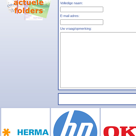
Volledige naam:
E-mail adres:
Uw vraag/opmerking: