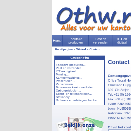
Facilitaire
Post en
ICT en
Home
producten
verzenden
digitaal
Hoofdpagina
»
Winkel
»
Contact
Categorie�n
Contact
Facilitaire producten...
Post en verzenden...
ICT en digitaal...
Printing...
Contactgegeve
Kantoormachines...
Office Totaal H
Presenteren...
Papierwaren...
Christiaan Huyg
Bureau- en kantoorartikelen...
3291CN Strijen
Opbergmiddelen...
Schrijf- en tekenartikelen...
Tel: +31 (0) 18
Stationery...
Fax: +31 (0) 18
Drukwerk en relatiegeschenken...
kvknr. 5364405
btwnr. NL8509
Rabobank: 132.
IBAN: NL62 RA
Of vul het cont