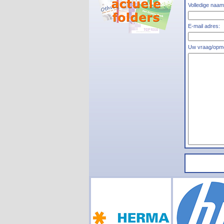
Volledige naam
E-mail adres:
Uw vraag/opme