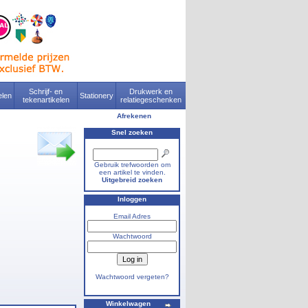
Schrijf- en
Drukwerk en
len
Stationery
tekenartikelen
relatiegeschenken
Afrekenen
Snel zoeken
Gebruik trefwoorden om
een artikel te vinden.
Uitgebreid zoeken
Inloggen
Email Adres
Wachtwoord
Wachtwoord vergeten?
Winkelwagen