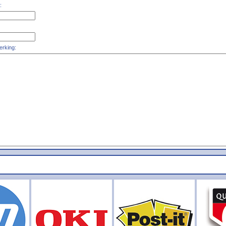
:
rking: