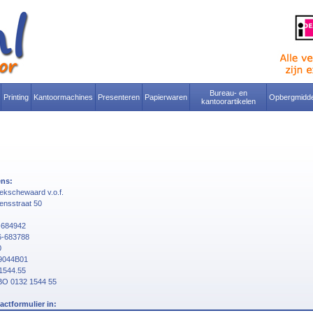
Bureau- en
Printing
Kantoormachines
Presenteren
Papierwaren
Opbergmidde
kantoorartikelen
ns:
oekschewaard v.o.f.
ensstraat 50
6-684942
6-683788
0
59044B01
1544.55
BO 0132 1544 55
actformulier in: