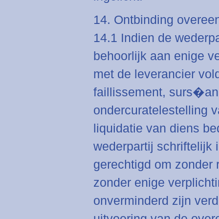
14. Ontbinding overee
14.1 Indien de wederparti
behoorlijk aan enige v
met de leverancier vol
faillissement, surs�an
ondercuratelestelling v
liquidatie van diens bed
wederpartij schriftelij
gerechtigd om zonder r
zonder enige verplicht
onverminderd zijn ver
uitvoering van de over