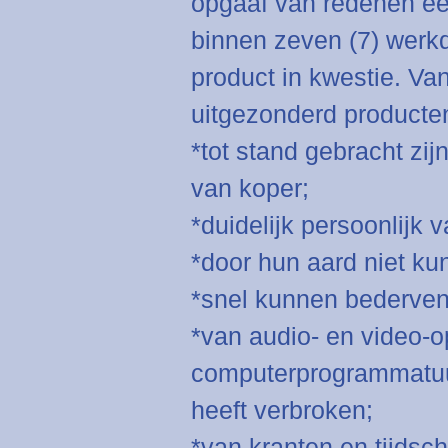
opgaaf van redenen een
binnen zeven (7) werkd
product in kwestie. Van
uitgezonderd producten
*tot stand gebracht zij
van koper;
*duidelijk persoonlijk v
*door hun aard niet k
*snel kunnen bederven
*van audio- en video-
computerprogrammatuur
heeft verbroken;
*van kranten en tijdschr