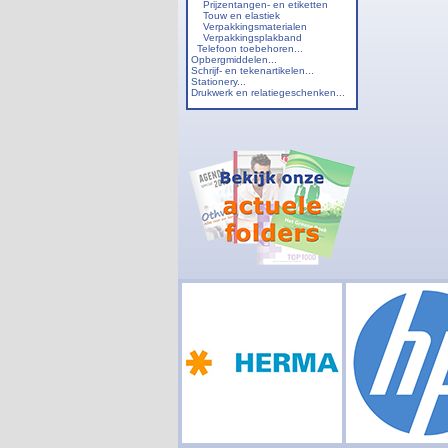
Prijzentangen- en etiketten
Touw en elastiek
Verpakkingsmaterialen
Verpakkingsplakband
Telefoon toebehoren...
Opbergmiddelen...
Schrijf- en tekenartikelen...
Stationery...
Drukwerk en relatiegeschenken...