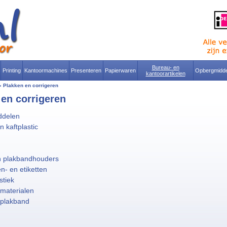
Bureau- en
Printing
Kantoormachines
Presenteren
Papierwaren
Opbergmidde
kantoorartikelen
»
Plakken en corrigeren
 en corrigeren
ddelen
n kaftplastic
n plakbandhouders
n- en etiketten
stiek
materialen
splakband