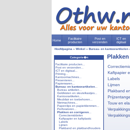
Facilitaire
Post en
ICT en
Home
producten
verzenden
digitaal
Hoofdpagina
»
Winkel
»
Bureau- en kantoorartikelen
Plakken
Categorie�n
Facilitaire producten...
Correctiemi
Post en verzenden...
ICT en digitaal...
Kaftpapier e
Printing...
Kantoormachines...
Labels
Presenteren...
Papierwaren...
Lijmen
Bureau- en kantoorartikelen
...
Bureau artikelen...
Plakband e
Geldkisten en sleutelkastjes...
Kantoorartikelen...
Prijzentange
Meubilair en toebehoren...
Touw en ela
Nietmachines...
Paperclips en papierklemmen...
Verpakkings
Perforatoren...
Plakken en corrigeren
...
Verpakking
Correctiemiddelen
Kaftpapier en kaftplastic
Labels
Lijmen
Plakband en plakbandhouders