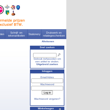
Schrijf- en
Drukwerk en
len
Stationery
tekenartikelen
relatiegeschenken
Afrekenen
Snel zoeken
Gebruik trefwoorden om
een artikel te vinden.
Uitgebreid zoeken
Inloggen
Email Adres
Wachtwoord
Wachtwoord vergeten?
Winkelwagen