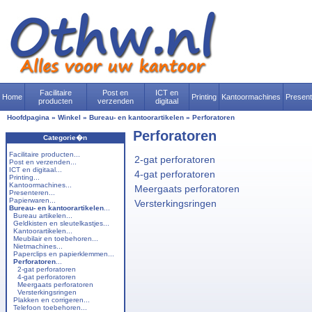
Facilitaire
Post en
ICT en
Home
Printing
Kantoormachines
Presen
producten
verzenden
digitaal
Hoofdpagina
»
Winkel
»
Bureau- en kantoorartikelen
»
Perforatoren
Perforatoren
Categorie�n
Facilitaire producten...
2-gat perforatoren
Post en verzenden...
ICT en digitaal...
4-gat perforatoren
Printing...
Kantoormachines...
Meergaats perforatoren
Presenteren...
Papierwaren...
Versterkingsringen
Bureau- en kantoorartikelen
...
Bureau artikelen...
Geldkisten en sleutelkastjes...
Kantoorartikelen...
Meubilair en toebehoren...
Nietmachines...
Paperclips en papierklemmen...
Perforatoren
...
2-gat perforatoren
4-gat perforatoren
Meergaats perforatoren
Versterkingsringen
Plakken en corrigeren...
Telefoon toebehoren...