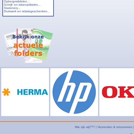
Opbergmiddelen...
Schrijf- en tekenartikelen...
Stationery...
Drukwerk en relatiegeschenken...
Wie zijn wij???
|
Verzenden & retourneren