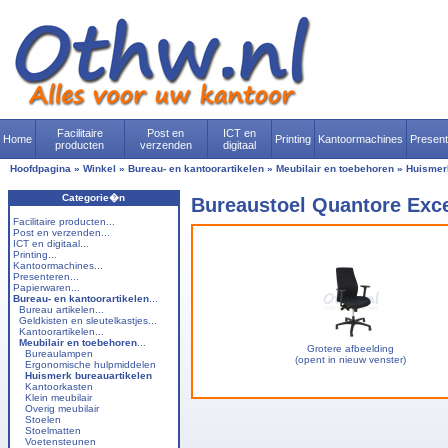
Facilitaire
Post en
ICT en
Home
Printing
Kantoormachines
Presen
producten
verzenden
digitaal
Hoofdpagina
»
Winkel
»
Bureau- en kantoorartikelen
»
Meubilair en toebehoren
»
Huismer
Categorie�n
Bureaustoel Quantore Exce
Facilitaire producten...
Post en verzenden...
ICT en digitaal...
Printing...
Kantoormachines...
Presenteren...
Papierwaren...
Bureau- en kantoorartikelen
...
Bureau artikelen...
Geldkisten en sleutelkastjes...
Kantoorartikelen...
Meubilair en toebehoren
...
Grotere afbeelding
Bureaulampen
(opent in nieuw venster)
Ergonomische hulpmiddelen
Huismerk bureauartikelen
Kantoorkasten
Klein meubilair
Overig meubilair
Stoelen
Stoelmatten
Voetensteunen