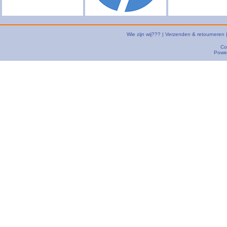
Wie zijn wij???
|
Verzenden & retourneren
Co
Powe