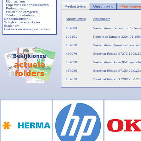
Nietmachines...
Paperclips en papierklemmen...
Meebestellers
Omschrijving
Meer voordee
Perforatoren...
Plakken en corrigeren...
Telefoon toebehoren...
Opbergmiddelen...
Artikelnummer
Artikelnaam
Schrijf- en tekenartikelen...
Stationery...
489009
Voetensteun Kensington Solem
Drukwerk en relatiegeschenken...
394101
Papierbak Durable 3304-01 15lit
489020
Voetensteun Quantore basic rub
489079
Stoelmat Rillstab 97273 120x15
489028
Voetensteun Score 952 verstelb
489080
Stoelmat Rillstab 97100 90x120c
489078
Stoelmat Rillstab 97200 90x120