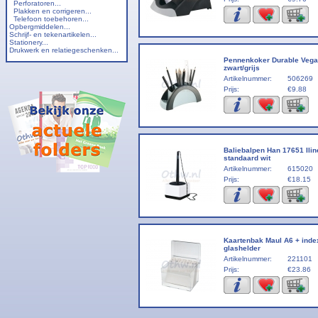
Perforatoren...
Plakken en corrigeren...
Telefoon toebehoren...
Opbergmiddelen...
Schrijf- en tekenartikelen...
Stationery...
Drukwerk en relatiegeschenken...
Pennenkoker Durable Vega
zwart/grijs
Artikelnummer:
506269
Prijs:
€9.88
Baliebalpen Han 17651 Ilin
standaard wit
Artikelnummer:
615020
Prijs:
€18.15
Kaartenbak Maul A6 + inde
glashelder
Artikelnummer:
221101
Prijs:
€23.86