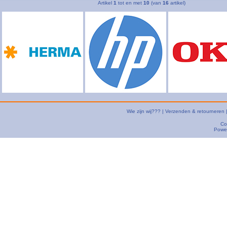
Artikel
1
tot en met
10
(van
16
artikel)
Wie zijn wij???
|
Verzenden & retourneren
Co
Powe