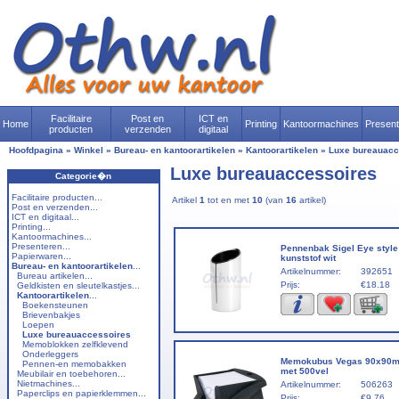
Facilitaire
Post en
ICT en
Home
Printing
Kantoormachines
Presen
producten
verzenden
digitaal
Hoofdpagina
»
Winkel
»
Bureau- en kantoorartikelen
»
Kantoorartikelen
»
Luxe bureauacc
Luxe bureauaccessoires
Categorie�n
Facilitaire producten...
Artikel
1
tot en met
10
(van
16
artikel)
Post en verzenden...
ICT en digitaal...
Printing...
Kantoormachines...
Presenteren...
Pennenbak Sigel Eye style
Papierwaren...
kunststof wit
Bureau- en kantoorartikelen
...
Artikelnummer:
392651
Bureau artikelen...
Prijs:
€18.18
Geldkisten en sleutelkastjes...
Kantoorartikelen
...
Boekensteunen
Brievenbakjes
Loepen
Luxe bureauaccessoires
Memoblokken zelfklevend
Onderleggers
Memokubus Vegas 90x90m
Pennen-en memobakken
met 500vel
Meubilair en toebehoren...
Nietmachines...
Artikelnummer:
506263
Paperclips en papierklemmen...
Prijs:
€9.76