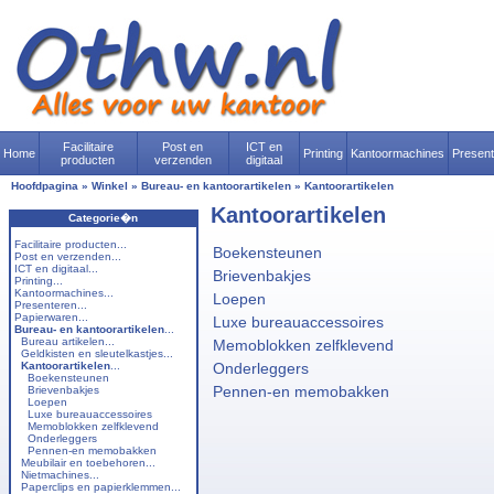
Facilitaire
Post en
ICT en
Home
Printing
Kantoormachines
Presen
producten
verzenden
digitaal
Hoofdpagina
»
Winkel
»
Bureau- en kantoorartikelen
»
Kantoorartikelen
Kantoorartikelen
Categorie�n
Facilitaire producten...
Boekensteunen
Post en verzenden...
ICT en digitaal...
Brievenbakjes
Printing...
Kantoormachines...
Loepen
Presenteren...
Papierwaren...
Luxe bureauaccessoires
Bureau- en kantoorartikelen
...
Bureau artikelen...
Memoblokken zelfklevend
Geldkisten en sleutelkastjes...
Kantoorartikelen
...
Onderleggers
Boekensteunen
Pennen-en memobakken
Brievenbakjes
Loepen
Luxe bureauaccessoires
Memoblokken zelfklevend
Onderleggers
Pennen-en memobakken
Meubilair en toebehoren...
Nietmachines...
Paperclips en papierklemmen...