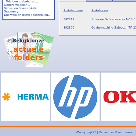
Telefoon toebehoren...
Opbergmiddelen...
Schrijf- en tekenartikelen...
Artikelnummer
Artikelnaam
Stationery...
Drukwerk en relatiegeschenken...
392719
Software Safescan voor MCS 
392809
Geldtelmachine Safescan TP-23
Wie zijn wij???
|
Verzenden & retourneren