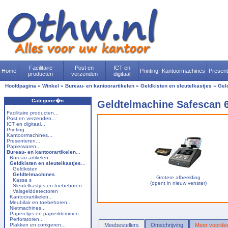
Facilitaire
Post en
ICT en
Home
Printing
Kantoormachines
Presen
producten
verzenden
digitaal
Hoofdpagina
»
Winkel
»
Bureau- en kantoorartikelen
»
Geldkisten en sleutelkastjes
»
Gel
Categorie�n
Geldtelmachine Safescan 
Facilitaire producten...
Post en verzenden...
ICT en digitaal...
Printing...
Kantoormachines...
Presenteren...
Papierwaren...
Bureau- en kantoorartikelen
...
Bureau artikelen...
Geldkisten en sleutelkastjes
...
Geldkisten
Geldtelmachines
Grotere afbeelding
Kassa s
(opent in nieuw venster)
Sleutelkastjes en toebehoren
Valsgelddetectoren
Kantoorartikelen...
Meubilair en toebehoren...
Nietmachines...
Paperclips en papierklemmen...
Perforatoren...
Plakken en corrigeren...
Meebestellers
Omschrijving
Meer voordee