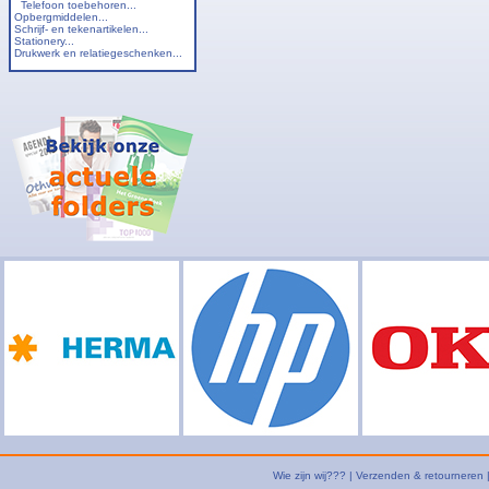
Telefoon toebehoren...
Opbergmiddelen...
Schrijf- en tekenartikelen...
Stationery...
Drukwerk en relatiegeschenken...
Wie zijn wij???
|
Verzenden & retourneren