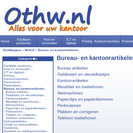
Facilitaire
Post en
ICT en
Home
Printing
Kantoormachines
Presen
producten
verzenden
digitaal
Hoofdpagina
»
Winkel
»
Bureau- en kantoorartikelen
Bureau- en kantoorartikele
Categorie�n
Facilitaire producten...
Bureau artikelen
Post en verzenden...
ICT en digitaal...
Geldkisten en sleutelkastjes
Printing...
Kantoormachines...
Kantoorartikelen
Presenteren...
Papierwaren...
Meubilair en toebehoren
Bureau- en kantoorartikelen
...
Bureau artikelen...
Nietmachines
Geldkisten en sleutelkastjes...
Kantoorartikelen...
Paperclips en papierklemmen
Meubilair en toebehoren...
Perforatoren
Nietmachines...
Paperclips en papierklemmen...
Plakken en corrigeren
Perforatoren...
Plakken en corrigeren...
Telefoon toebehoren
Telefoon toebehoren...
Opbergmiddelen...
Schrijf- en tekenartikelen...
Stationery...
Drukwerk en relatiegeschenken...