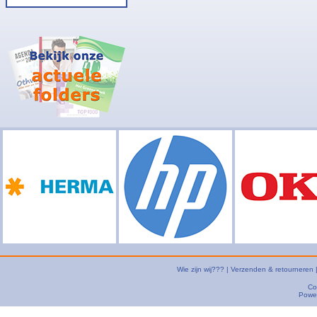
Wie zijn wij???
|
Verzenden & retourneren
Co
Powe