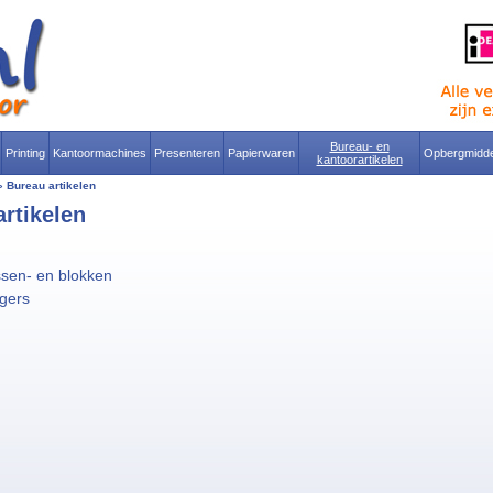
Bureau- en
Printing
Kantoormachines
Presenteren
Papierwaren
Opbergmidde
kantoorartikelen
»
Bureau artikelen
rtikelen
en- en blokken
gers