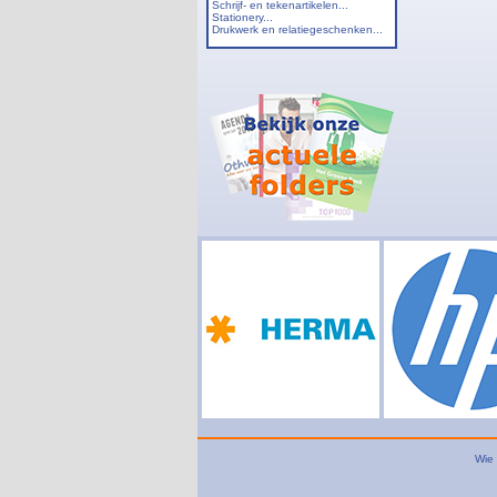
Schrijf- en tekenartikelen...
Stationery...
Drukwerk en relatiegeschenken...
Wie 