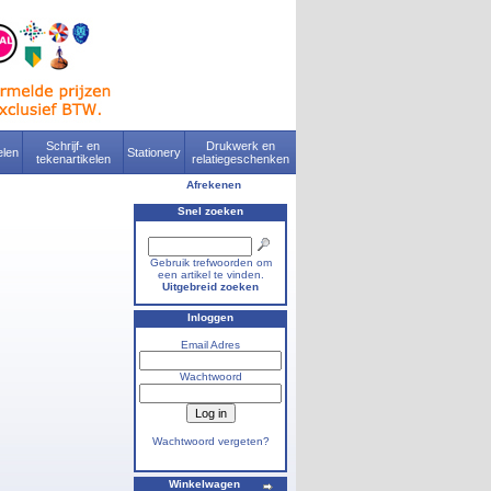
Schrijf- en
Drukwerk en
len
Stationery
tekenartikelen
relatiegeschenken
Afrekenen
Snel zoeken
Gebruik trefwoorden om
een artikel te vinden.
Uitgebreid zoeken
Inloggen
Email Adres
Wachtwoord
Wachtwoord vergeten?
Winkelwagen