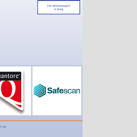
Uw winkelwagen
is leeg
t op