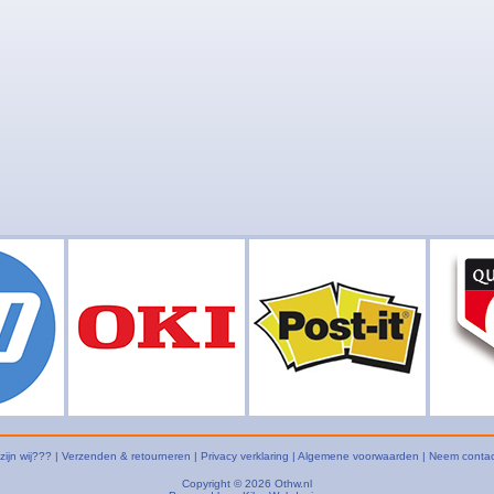
zijn wij???
|
Verzenden & retourneren
|
Privacy verklaring
|
Algemene voorwaarden
|
Neem contac
Copyright © 2026
Othw.nl