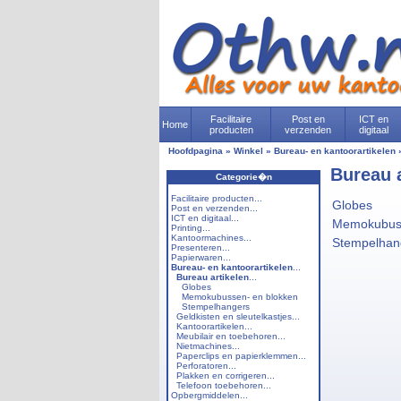
Facilitaire
Post en
ICT en
Home
producten
verzenden
digitaal
Hoofdpagina
»
Winkel
»
Bureau- en kantoorartikelen
Bureau a
Categorie�n
Facilitaire producten...
Globes
Post en verzenden...
ICT en digitaal...
Memokubuss
Printing...
Kantoormachines...
Stempelhan
Presenteren...
Papierwaren...
Bureau- en kantoorartikelen
...
Bureau artikelen
...
Globes
Memokubussen- en blokken
Stempelhangers
Geldkisten en sleutelkastjes...
Kantoorartikelen...
Meubilair en toebehoren...
Nietmachines...
Paperclips en papierklemmen...
Perforatoren...
Plakken en corrigeren...
Telefoon toebehoren...
Opbergmiddelen...