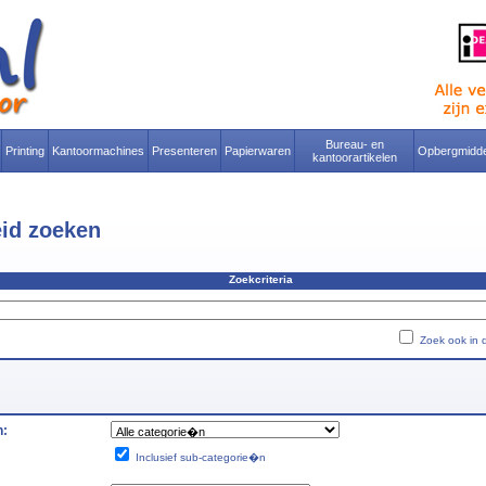
Bureau- en
Printing
Kantoormachines
Presenteren
Papierwaren
Opbergmidde
kantoorartikelen
eid zoeken
Zoekcriteria
Zoek ook in d
n:
Inclusief sub-categorie�n