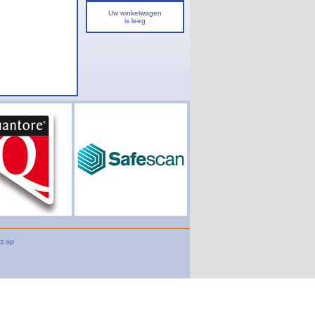
Uw winkelwagen
is leeg
t op