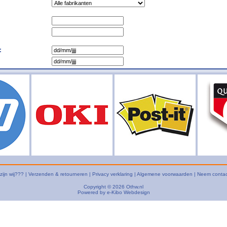
:
zijn wij???
|
Verzenden & retourneren
|
Privacy verklaring
|
Algemene voorwaarden
|
Neem contac
Copyright © 2026
Othw.nl
Powered by
e-Kibo Webdesign