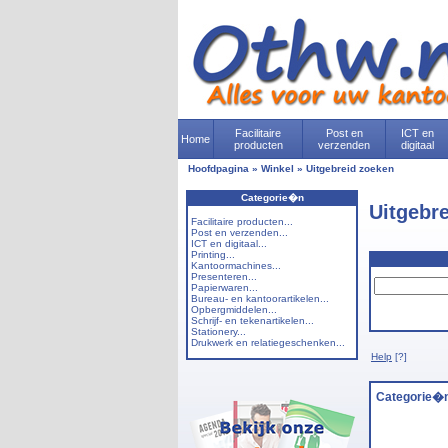
Facilitaire
Post en
ICT en
Home
producten
verzenden
digitaal
Hoofdpagina
»
Winkel
»
Uitgebreid zoeken
Categorie�n
Uitgebr
Facilitaire producten...
Post en verzenden...
ICT en digitaal...
Printing...
Kantoormachines...
Presenteren...
Papierwaren...
Bureau- en kantoorartikelen...
Opbergmiddelen...
Schrijf- en tekenartikelen...
Stationery...
Drukwerk en relatiegeschenken...
Help
[?]
Categorie�