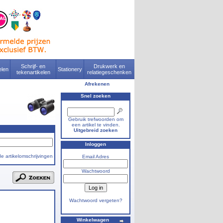
Schrijf- en
Drukwerk en
len
Stationery
tekenartikelen
relatiegeschenken
Afrekenen
Snel zoeken
Gebruik trefwoorden om
een artikel te vinden.
Uitgebreid zoeken
Inloggen
e artikelomschrijvingen
Email Adres
Wachtwoord
Wachtwoord vergeten?
Winkelwagen